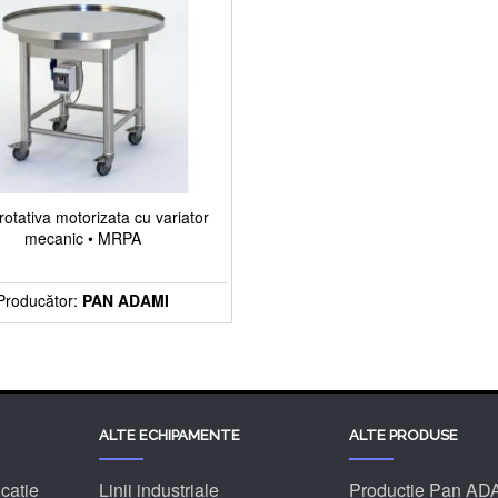
otativa motorizata cu variator
mecanic • MRPA
Producător:
PAN ADAMI
ALTE ECHIPAMENTE
ALTE PRODUSE
catie
Linii industriale
Productie Pan AD