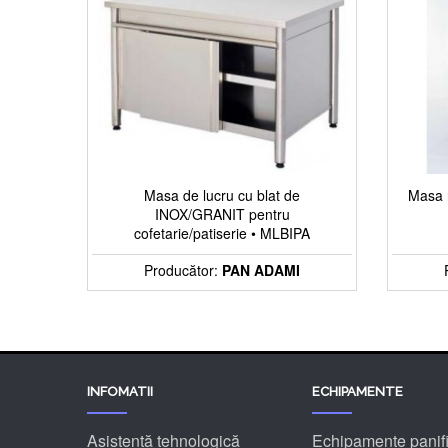
Paste fainoase
Gelaterie
Mori
Linii industriale
Masa de lucru cu blat de
Masa r
INOX/GRANIT pentru
Utilaje stoc
cofetarie/patiserie • MLBIPA
Producător:
PAN ADAMI
Accesorii si Ustensile Patiser.ro
INFOMATII
ECHIPAMENTE
Asistență tehnologică
Echipamente panifi