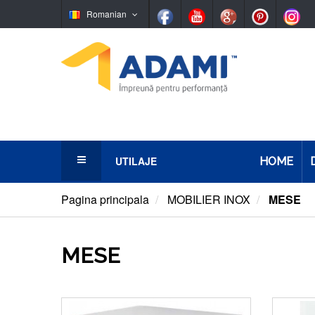
Romanian
UTILAJE
HOME
Panificaţie
Pagina principala
MOBILIER INOX
MESE
Patiserie/Cofetarie
MESE
Simigerie
Ciocolaterie