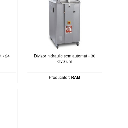
t • 24
Divizor hidraulic semiautomat • 30
diviziuni
Producător:
RAM