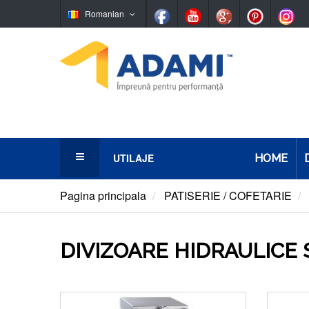
Romanian
UTILAJE
HOME
Panificaţie
Pagina principala
PATISERIE / COFETARIE
Patiserie/Cofetarie
DIVIZOARE HIDRAULICE
Simigerie
Ciocolaterie