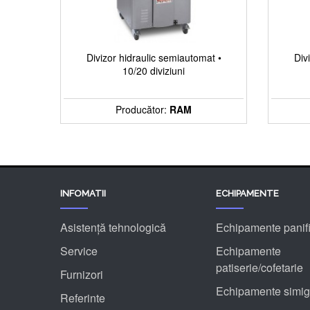
Divizor hidraulic semiautomat •
Div
10/20 diviziuni
Producător:
RAM
INFOMATII
ECHIPAMENTE
Asistență tehnologică
Echipamente panifi
Service
Echipamente
patiserie/cofetarie
Furnizori
Echipamente simig
Referinte