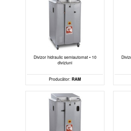
Paste fainoase
Gelaterie
Mori
Linii industriale
Divizor hidraulic semiautomat • 10
Diviz
diviziuni
Utilaje stoc
Producător:
RAM
Accesorii si Ustensile Patiser.ro