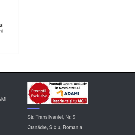
al
ni
AMI
Str. Transilvaniei, Nr. 5
Cisnădie, Sibiu, Romania