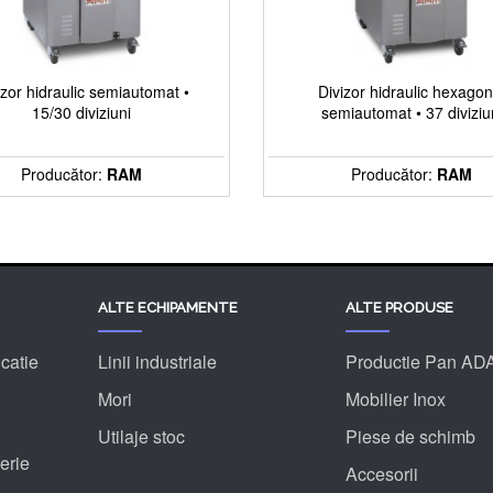
izor hidraulic semiautomat •
Divizor hidraulic hexagon
15/30 diviziuni
semiautomat • 37 diviziu
Producător:
RAM
Producător:
RAM
ALTE ECHIPAMENTE
ALTE PRODUSE
catie
Linii industriale
Productie Pan AD
Mori
Mobilier Inox
Utilaje stoc
Piese de schimb
erie
Accesorii