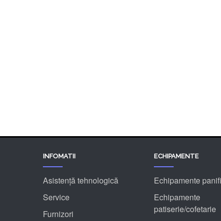
Paste fainoase
Gelaterie
Mori
Linii industriale
Utilaje stoc
Accesorii si Ustensile Patiser.ro
INFOMATII
ECHIPAMENTE
Asistență tehnologică
Echipamente panifi
Service
Echipamente
patiserie/cofetarie
Furnizori