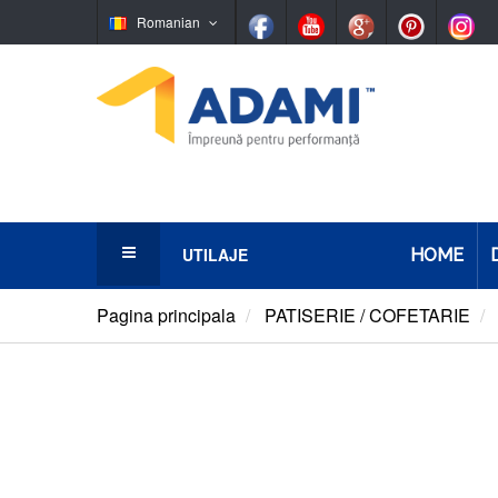
Romanian
UTILAJE
HOME
Panificaţie
Pagina principala
PATISERIE / COFETARIE
Patiserie/Cofetarie
Simigerie
Ciocolaterie