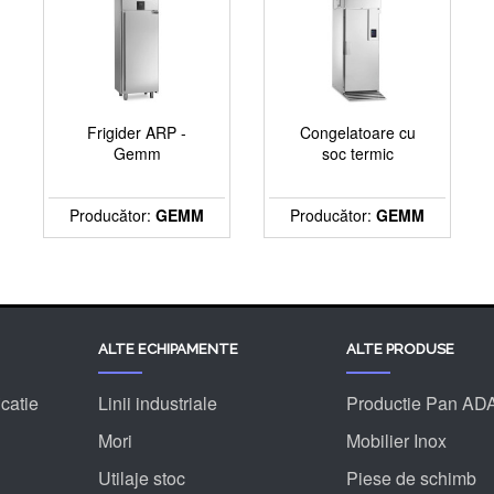
Frigider ARP -
Congelatoare cu
Gemm
soc termic
Producător:
GEMM
Producător:
GEMM
ALTE ECHIPAMENTE
ALTE PRODUSE
catie
Linii industriale
Productie Pan AD
Mori
Mobilier Inox
Utilaje stoc
Piese de schimb