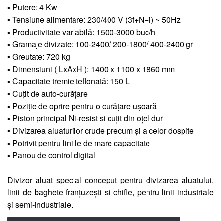
▪ Putere: 4 Kw
▪ Tensiune alimentare: 230/400 V (3f+N+i) ~ 50Hz
▪ Productivitate variabilă: 1500-3000 buc/h
▪ Gramaje divizate: 100-2400/ 200-1800/ 400-2400 gr
▪ Greutate: 720 kg
▪ Dimensiuni ( LxAxH ): 1400 x 1100 x 1860 mm
▪ Capacitate tremie teflonată: 150 L
▪ Cuțit de auto-curățare
▪ Poziție de oprire pentru o curățare ușoară
▪ Piston principal Ni-resist si cuțit din oțel dur
▪ Divizarea aluaturilor crude precum și a celor dospite
▪ Potrivit pentru liniile de mare capacitate
▪ Panou de control digital
Divizor aluat special conceput pentru divizarea aluatului,
linii de baghete franțuzești si chifle, pentru linii industriale
și semi-industriale.