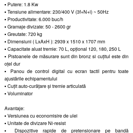
▪ Putere: 1.8 Kw
▪ Tensiune alimentare: 230/400 V (3f+N+i) ~ 50Hz
▪ Productivitate: 6.000 buc/h
▪ Gramaje divizate: 50 - 2600 gr
▪ Greutate: 720 kg
▪ Dimensiuni ( LxAxH ): 2939 x 1510 x 1707 mm
▪ Capacitate aluat tremie: 70 L, opțional 120, 180, 250 L
▪ Pistoanele de măsurare sunt din bronz si cuțitul este din
oțel dur
▪ Panou de control digital cu ecran tactil pentru toate
ajustările echipamentului
▪ Cuțit auto-curățare și tremie articulată
▪ Voluminator
Avantaje:
▪ Versiunea cu economisire de ulei
▪ Unitate de divizare Ni-resist
▪ Dispozitive rapide de pretensionare pe bandă