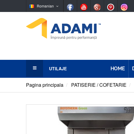
Romanian
UTILAJE
HOME
Panificaţie
Pagina principala
PATISERIE / COFETARIE
Patiserie/Cofetarie
Simigerie
Ciocolaterie