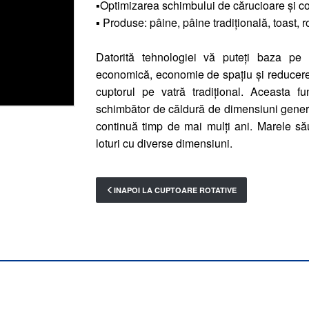
▪Optimizarea schimbului de cărucioare și c
▪ Produse: pâine, pâine tradițională, toast, r
Datorită tehnologiei vă puteți baza
economică, economie de spațiu și reducere 
cuptorul pe vatră tradițional. Aceasta fu
schimbător de căldură de dimensiuni gener
continuă timp de mai mulți ani. Marele să
loturi cu diverse dimensiuni.
INAPOI LA CUPTOARE ROTATIVE