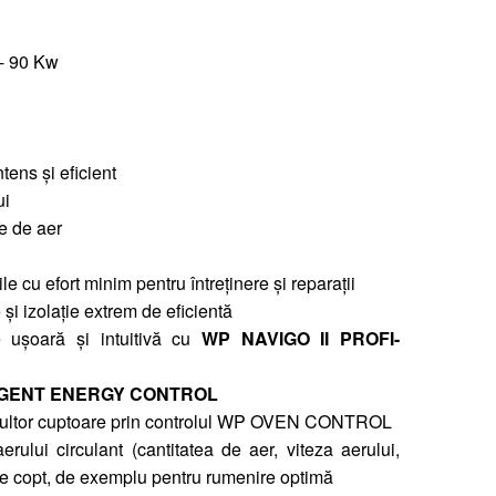
 - 90 Kw
tens și eficient
ui
re de aer
le cu efort minim pentru întreținere și reparații
 și izolație extrem de eficientă
 ușoară și intuitivă cu
WP NAVIGO II PROFI-
IGENT ENERGY CONTROL
 multor cuptoare prin controlul WP OVEN CONTROL
erului circulant (cantitatea de aer, viteza aerului,
 de copt, de exemplu pentru rumenire optimă