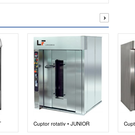
T
Cuptor rotativ • JUNIOR
Cupt