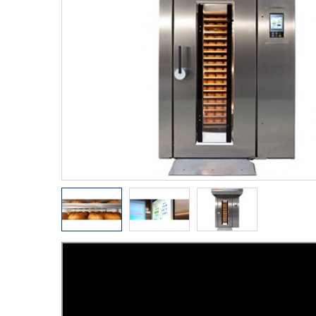
Paste fainoase
Gelaterie
Mori
Linii industriale
Utilaje stoc
Accesorii si Ustensile Patiser.ro