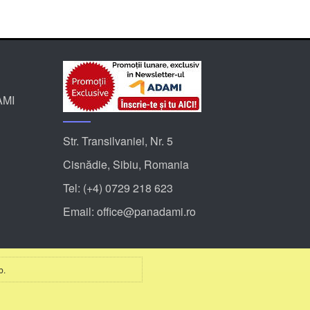
AMI
Str. Transilvaniei, Nr. 5
Cisnădie, Sibiu, Romania
Tel:
(+4) 0729 218 623
Email:
office@panadami.ro
b.