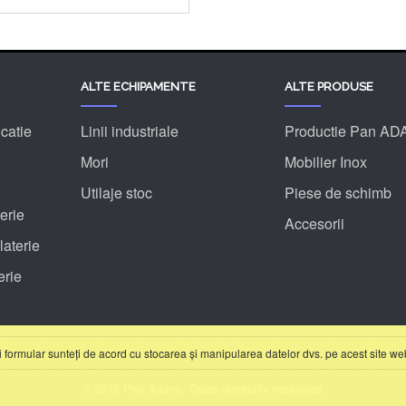
ALTE ECHIPAMENTE
ALTE PRODUSE
catie
Linii industriale
Productie Pan AD
Mori
Mobilier Inox
Utilaje stoc
Piese de schimb
erie
Accesorii
aterie
erie
ui formular sunteți de acord cu stocarea și manipularea datelor dvs. pe acest site we
© 2016 Pan Adami. Toate drepturile rezervate.