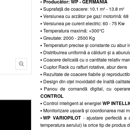
• Producător: WP - GERMANIA
▪ Suprafață de coacere: 10.1 m² - 13.8 m²
▪ Versiunea cu arzător pe gaz/ motorină: 68
▪ Versiunea pe curent electric: 60 - 75 Kw
▪ Temperatura maximă: +300°C
▪ Greutate: 2000 - 2500 Kg
▪ Temperaturi precise și constante cu abur in
▪ Distribuirea uniformă a căldurii și a aburul
▪ Coacere delicată cu o cantitate relativ ma
▪ Cuptor Rack cu rafturi rotative, abur dens
▪ Rezultate de coacere fiabile și reproductibi
▪ Design din oțel inoxidabil de înaltă calitate
▪Panou de comandă digital, cu operare
CONTROL
▪ Control inteligent al energiei
WP INTELL
▪ Monitorizare ușoară și coordonarea mai
▪
WP VARIOPILOT
- ajustare perfectă a a
temperatura aerului) la orice tip de produs