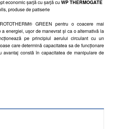
opt economic șarjă cu șarjă cu
WP THERMOGATE
olls, produse de patiserie
 pe ROTOTHERM® GREEN pentru o coacere mai
a energiei, ușor de manevrat și ca o alternativă la
ncționează pe principiul aerului circulant cu un
oase care determină capacitatea sa de funcționare
u avantaj constă în capacitatea de manipulare de