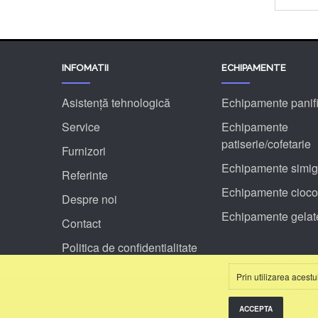
INFOMATII
ECHIPAMENTE
Asistență tehnologică
Echipamente panifi
Service
Echipamente
patiserie/cofetarie
Furnizori
Echipamente simig
Referinte
Echipamente ciocol
Despre noi
Echipamente gelat
Contact
Politica de confidentialitate
Prin utilizarea acest
ACCEPTA