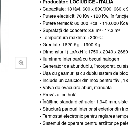
• Producător: LOGIUDICE - ITALIA
▪ Capacitate: 18 tăvi, 600 x 800/900, 660 
▪ Putere electrică: 70 Kw - 128 Kw, în funcț
▪ Putere termică: 60.000 Kcal - 110.000 Kca
▪ Suprafață de coacere: 8.6 m² - 17.3 m²
▪ Temperatura maximă: +300°C
▪ Greutate: 1620 Kg - 1900 Kg
▪ Dimensiuni ( LxAxH ): 1750 x 2040 x 26
▪ Iluminare interioară cu becuri halogen
▪ Generator de abur dublu, încorporat, cu si
▪ Ușă cu geamuri și cu dublu sistem de blo
▪ Include un cărucior din inox pentru tăvi, 18
▪ Valvă de evacuare aburi, manuală
▪ Prevăzut cu hotă
▪ Înălțime standard cărucior 1.940 mm, siste
▪ Structură panouri interior și exterior din in
▪ Termostat electronic pentru reglarea temper
▪ Sistemul de operare pentru arzător pe pelet