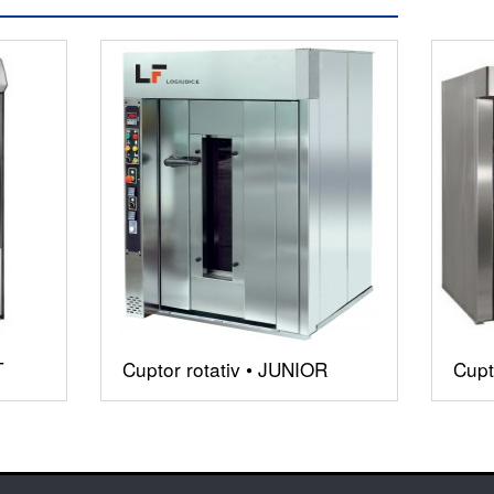
T
Cuptor rotativ • JUNIOR
Cupt