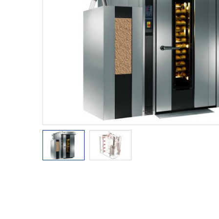
Paste fainoase
Gelaterie
Mori
Linii industriale
Utilaje stoc
Accesorii si Ustensile Patiser.ro