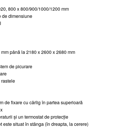
x 920, 800 x 800/900/1000/1200 mm
ie de dimensiune
l
80 mm până la 2180 x 2600 x 2680 mm
stem de picurare
care
 rastele
m de fixare cu cârlig în partea superioară
ox
aturii și un termostat de protecție
 este situat în stânga (în dreapta, la cerere)