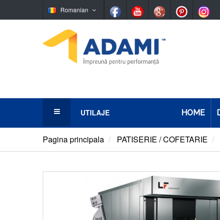
Romanian
UTILAJE
HOME
Panificaţie
Pagina principala
PATISERIE / COFETARIE
Patiserie/Cofetarie
Simigerie
Ciocolaterie